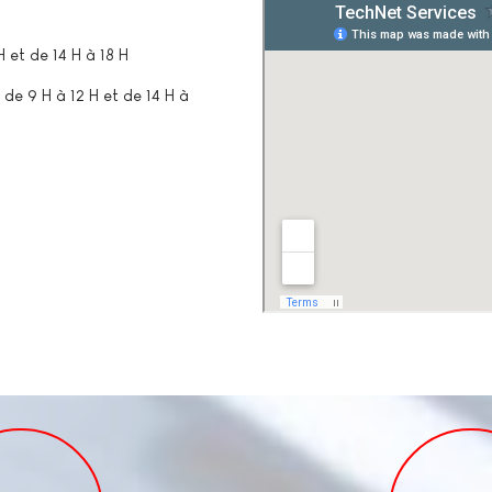
 et de 14 H à 18 H
i
de
9 H à 12 H et de 14 H à