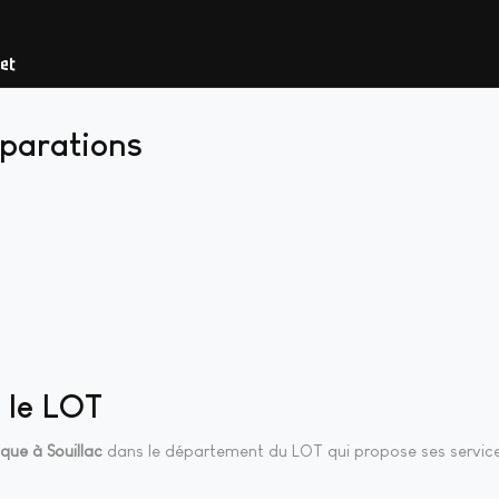
et
éparations
 le LOT
que à Souillac
dans le département du LOT qui propose ses servic