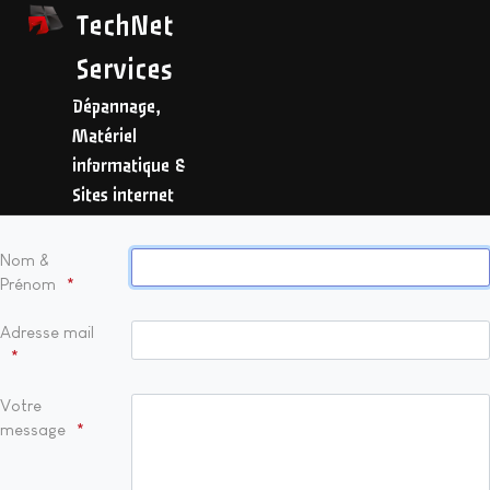
TechNet
Services
Dépannage,
Matériel
informatique &
Sites internet
Nom &
Prénom
Adresse mail
Votre
message